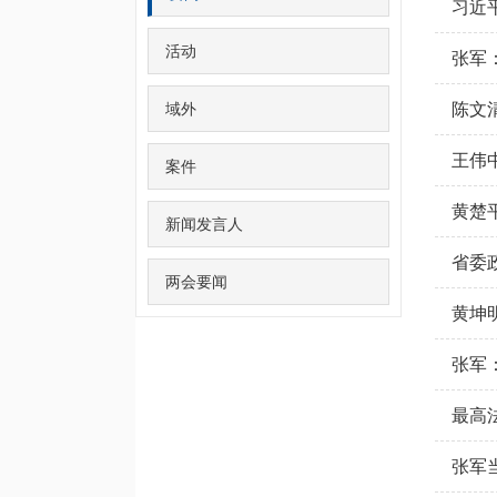
活动
张军
域外
陈文
王伟
案件
黄楚
新闻发言人
省委
两会要闻
黄坤
张军
张军