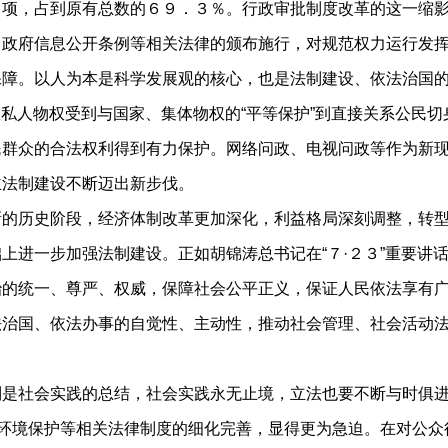
７项，占到原有总数的６９．３％。行政审批制度改革的这一缩
、政府信息公开条例等相关法律的颁布施行，对规范权力运行发
。以人为本是科学发展观的核心，也是法制建设、依法治国的
，从私人物权受到与国家、集体物权的“平等保护”到直接关系公民
民群众的合法权利得到有力保护。网络问政、电视问政等作为新
主法制建设不断迈出新步伐。
历史阶段，经济体制改革更加深化，利益格局深刻调整，转型
上进一步加强法制建设。正如胡锦涛总书记在“７·２３”重要讲
的统一、尊严、权威，保障社会公平正义，保证人民依法享有广
法治国、依法办事的自觉性、主动性，推动社会管理、社会活动
社会实践的总结，社会实践永无止境，立法也要不断与时俱进
、环境保护等相关法律制度的细化完善，显得更为急迫。在对公