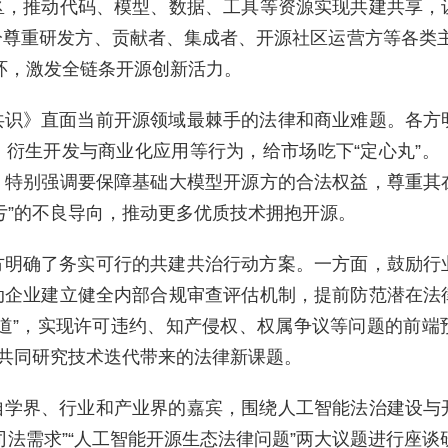
区，推动代码、模型、数据、工具等资源实现共建共享，
尊重研发方、贡献者、集成者、开源社区运营方等各类主
环，激发全链条开源创新活力。
共识》直面当前开源领域最棘手的法律和商业难题。各方
衍生开发与商业化应用等行为，给市场吃下“定心丸”。
，特别强调要保障基础大模型开源方的合法权益，尊重其
亏”的不良导向，推动更多优质技术拥抱开源。
方明确了务实可行的共建共治行动方案。一方面，鼓励行
动企业建立健全内部合规审查评估机制，提前防范潜在法
道”，实现许可违约、知产侵权、权属争议等问题的前端
，共同研究技术迭代带来的法律新课题。
自学界、行业和产业界的嘉宾，围绕人工智能法治建设与
司法需求”“人工智能开源生态法律问题”两大议题进行座谈