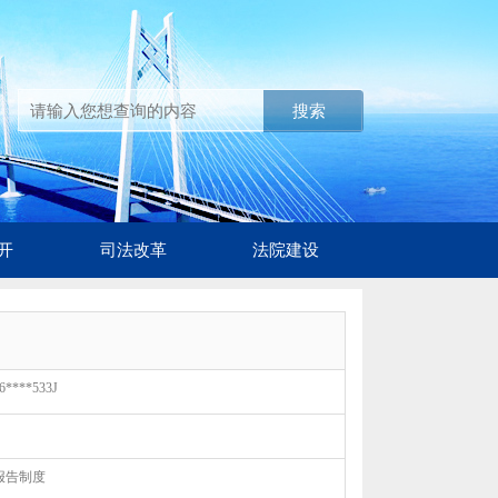
搜索
开
司法改革
法院建设
6****533J
报告制度