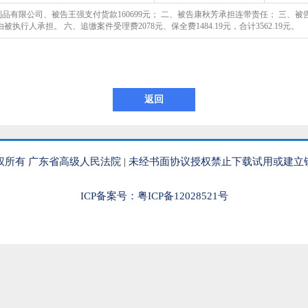
有限公司、被告王强支付货款160699元； 二、被告康秋芳承担连带责任； 三、被告王
执行人承担。 六、追缴案件受理费2078元、保全费1484.19元，合计3562.19元。
权所有 广东省高级人民法院 | 未经书面协议授权禁止下载试用或建立
ICP备案号：粤ICP备12028521号