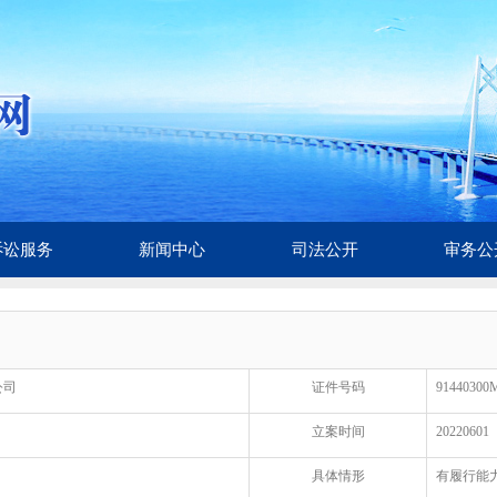
诉讼服务
新闻中心
司法公开
审务公
公司
证件号码
9144030
立案时间
20220601
具体情形
有履行能