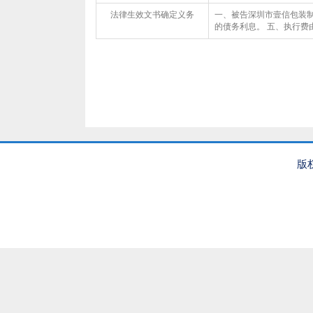
法律生效文书确定义务
一、被告深圳市壹信包装制品
的债务利息。 五、执行费由被
版