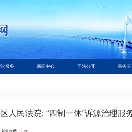
诉讼服务
新闻中心
司法公开
审务公
区人民法院: “四制一体”诉源治理服
浏览次数：
-
次