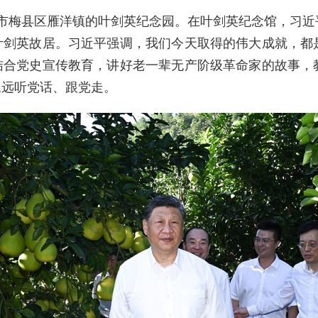
市梅县区雁洋镇的叶剑英纪念园。在叶剑英纪念馆，习近
叶剑英故居。习近平强调，我们今天取得的伟大成就，都
结合党史宣传教育，讲好老一辈无产阶级革命家的故事，
永远听党话、跟党走。