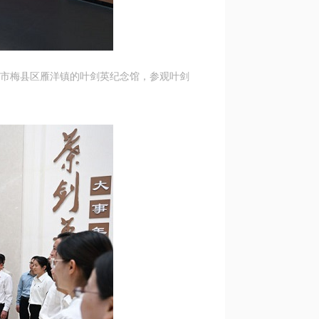
州市梅县区雁洋镇的叶剑英纪念馆，参观叶剑