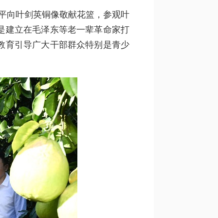
平向叶剑英铜像敬献花篮，参观叶
是建立在毛泽东等老一辈革命家打
教育引导广大干部群众特别是青少