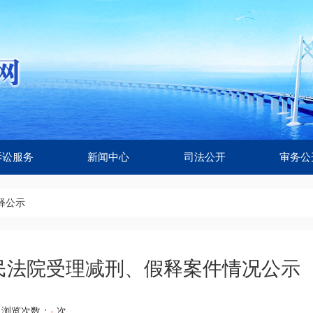
诉讼服务
新闻中心
司法公开
审务公
释公示
法院受理减刑、假释案件情况公示（202
浏览次数：
-
次