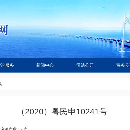
诉讼服务
新闻中心
司法公开
审务公
告
（2020）粤民申10241号
浏览次数：
-
次