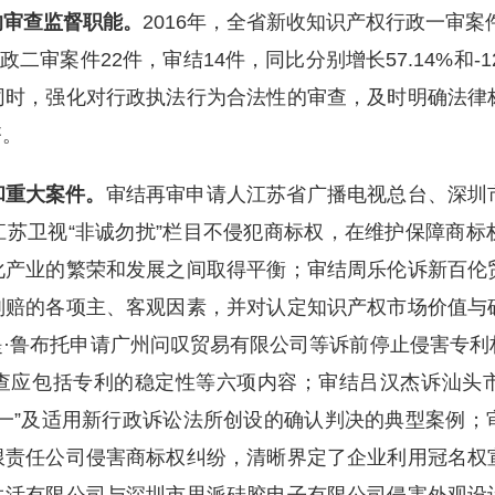
的审查监督职能。
2016年，全省新收知识产权行政一审案
权行政二审案件22件，审结14件，同比分别增长57.14%和
同时，强化对行政执法行为合法性的审查，及时明确法律
齐。
和重大案件。
审结再审申请人江苏省广播电视总台、深圳
苏卫视“非诚勿扰”栏目不侵犯商标权，在维护保障商标
化产业的繁荣和发展之间取得平衡；审结周乐伦诉新百伦
判赔的各项主、客观因素，并对认定知识产权市场价值与
·鲁布托申请广州问叹贸易有限公司等诉前停止侵害专利
查应包括专利的稳定性等六项内容；审结吕汉杰诉汕头
一”及适用新行政诉讼法所创设的确认判决的典型案例；
限责任公司侵害商标权纠纷，清晰界定了企业利用冠名权