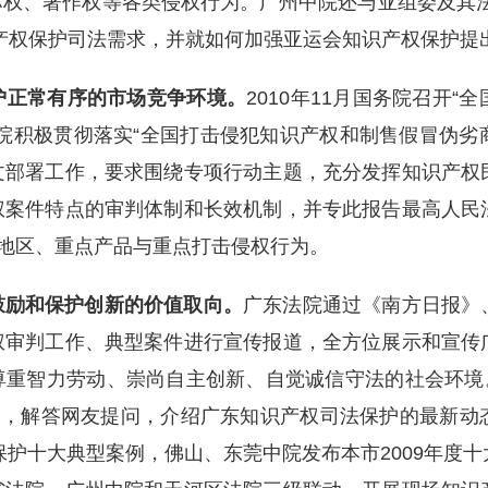
权、著作权等各类侵权行为。广州中院还与亚组委及其法
产权保护司法需求，并就如何加强亚运会知识产权保护提
护正常有序的市场竞争环境。
2010年11月国务院召开
院积极贯彻落实“全国打击侵犯知识产权和制售假冒伪劣商
文部署工作，要求围绕专项行动主题，充分发挥知识产权
权案件特点的审判体制和长效机制，并专此报告最高人民
点地区、重点产品与重点打击侵权行为。
鼓励和保护创新的价值取向。
广东法院通过《南方日报》
权审判工作、典型案件进行宣传报道，全方位展示和宣传
重智力劳动、崇尚自主创新、自觉诚信守法的社会环境。
谈，解答网友提问，介绍广东知识产权司法保护的最新动
法保护十大典型案例，佛山、东莞中院发布本市2009年度