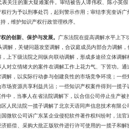
表关注的重大疑难案件。审结被告人谭伟权、陈小英假冒
产权行为予以刑事处罚，起到警示作用；审结李宪奎诉广
支持，维护知识产权行政管理秩序。
产权的创新、保护与发展。
广东法院在提高调解水平上下
头调解，关键问题攻坚调解，合议庭成员内部合力调解，
解，上下级法院之间纵向联动调解，形成多途径立体调解
事人对立情绪大的案件在调解工作上花力气、下苦功。通
求调解，以实际行动参与创建良性的市场竞争环境；一些
为市场资源共享利益共沾；一些知识产权案件得到一揽子
件中，当事人在省法院调解下，以合信公司停止生产被控
区人民法院一揽子调解了北京天语同声信息技术有限公司
美国微软公司诉广东某企业侵犯软件著作权纠纷时，法官
经济赔偿、采购大批正版软件进行许可使用的一揽子和解