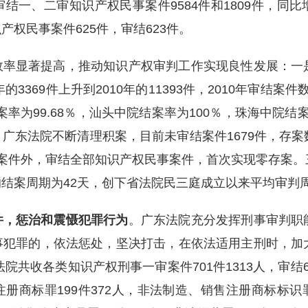
、二审知识产权民事案件9584件和1809件，同比增长5
知识产权民事案件625件，审结623件。
效率显著提高，推动知识产权审判工作实现良性发展：一
3369件上升到2010年的11393件，2010年审结案件
率为99.68％，汕头中院结案率为100％，珠海中院结案
广东法院不断清理积案，目前未审结案件1679件，存
案件外，审结全部知识产权民事案件，首次实现零存案。
结案周期为42天，创下省法院民三庭成立以来平均审判
件，惩治和震慑犯罪行为
。广东法院充分发挥刑事审判职
事犯罪的，依法惩处，坚决打击，在依法适用主刑时，加
院共收各类知识产权刑事一审案件701件1313人，审结68
商标罪199件372人，非法制造、销售注册商标标识罪3