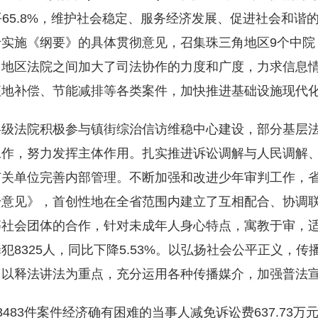
水平65.8%，维护社会稳定、服务经济发展、促进社会和
实施《纲要》的具体贯彻意见，召集珠三角地区9个中院
角地区法院之间加大了司法协作的力度和广度，力求信息
征地补偿、节能减排等各类案件，加快推进基础设施现代
各级法院积极参与镇街综治信访维稳中心建设，部分基层
作，努力发挥主体作用。扎实推进诉讼调解与人民调解、
有关单位完善内部管理。不断加强和改进少年审判工作，
意见》，首创性地在全省范围内建立了互相配合、协调联
等社会团体的合作，针对未成年人身心特点，寓教于审，
8325人，同比下降5.53%。以弘扬社会公平正义，
，以释法讲法为重点，充分运用各种传播媒介，加强普法
3483件案件经济确有困难的当事人减免诉讼费637.73万