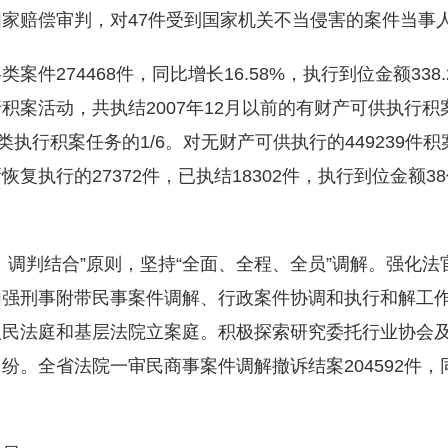
家赔偿审判，对47件受到国家机关不当侵害的案件当事
案件274468件，同比增长16.58%，执行到位金额33
活动，共执结2007年12月以前的有财产可供执行积案61
类执行积案任务的1/6。对无财产可供执行的449239
复执行的27372件，已执结18302件，执行到位金额
、调判结合”原则，坚持“全面、全程、全员”调解。强化
加强刑事附带民事案件调解、行政案件协调和执行和解工
人民法庭和基层法院立案庭。积极探索研究委托行业协会
。全省法院一审民商事案件调解撤诉结案204592件，同