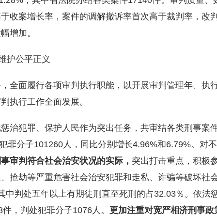
%和11.28%，其中省法院办结各类案件17140件。审判
高于收案增长率，案件的调解撤诉率首次高于裁判率，改
大幅增加。
法维护公平正义
务，全面履行各项审判执行职能，以开展审判管理年、执
审判执行工作全面发展。
惩治犯罪、保护人民作为突出任务，共审结各类刑事案件82
犯罪分子101260人，同比分别增长4.96%和6.79%。
刑事审判符合社会治安状况的实际，
突出打击重点，积极参
人、抢劫等严重危害社会治安犯罪和走私、诈骗等破坏社
2人，其中判处五年以上有期徒刑直至死刑的占32.03％。
8件，判处犯罪分子1076人。
更加注重对宽严相济刑事政