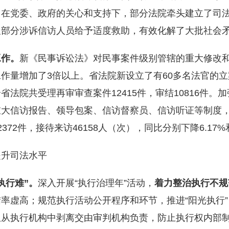
。在党委、政府的关心和支持下，部分法院牵头建立了司
及部分涉诉信访人员给予适度救助，有效化解了大批社会
工作。
新《民事诉讼法》对民事案件级别管辖的重大修改
工作量增加了3倍以上。省法院新设立了有60多名法官的
法院共受理再审审查案件12415件，审结10816件。
大信访报告、领导包案、信访督察员、信访听证等制度，
2件，接待来访46158人（次），同比分别下降6.17%和
提升司法水平
执行难
”
。
深入开展“执行治理年”活动，
着力整治执行不规
率虚高；规范执行活动公开程序和环节，推进“阳光执行”
权从执行机构中剥离交由审判机构负责，防止执行权内部