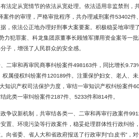
有法定从宽情节的依法从宽处理。依法适用非监禁刑，共对
假释案件的审理，严格审批程序，共办理减刑案件53402件、
据，依法公正地办理好刑事大案要案。积极稳妥地审理了韶关
”黑恶势力犯罪案、科龙集团原董事长顾雏军挪用资金案等一
罪分子，增强了人民群众的安全感。
、二审和再审民商事纠纷案件498163件，同比增长9.7
件、权属侵权纠纷案件120189件。注重保护妇女、老人
加大知识产权司法保护力度，审结一审知识产权纠纷案件6
此类一审纠纷案件2187件、5233件和814件。
政争议新机制，共审结各类一、二审和再审行政案件9912件
迁安置、环境污染等行政案件，稳妥处理群体性行政纠纷
。向省委、省人大和省政府报送了行政审判“白皮书”，