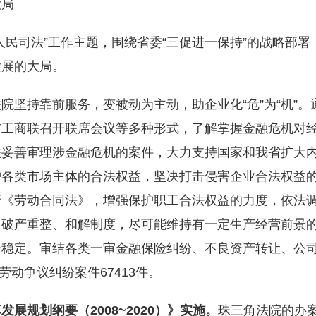
大局
人民司法”工作主题，围绕省委“三促进一保持”的战略部
发展的大局。
院坚持靠前服务，变被动为主动，助企业化“危”为“机”
与工商联召开联席会议等多种形式，了解掌握金融危机对
法妥善审理涉金融危机的案件，大力支持国家和我省扩大
护各类市场主体的合法权益，坚决打击侵害企业合法权益
行《劳动合同法》，增强保护职工合法权益的力度，依法
用破产重整、和解制度，尽可能维持有一定生产经营前景
会稳定。审结各类一审金融保险纠纷、不良资产转让、公
劳动争议纠纷案件67413件。
革发展规划纲要（
2008~2020
）》实施。
珠三角法院的办案