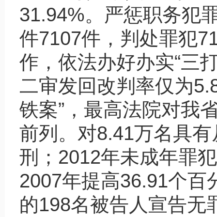
31.94%
。严惩职务犯
件
7107
件，判处罪犯
7
作，依法办好办实
“
三
二审发回改判率仅为
5.
铁案
”
，最高法院对我
前列。对
8.41
万名具有
刑；
2012
年未成年罪犯
2007
年提高
36.91
个百
的
198
名被告人宣告无