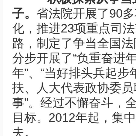
子。
省法院开展了
90
多
化，推进
23
项重点司法
路，制定了争当全国法
分步开展了
“
负重奋进
年
”
、
“
当好排头兵起步
扶、人大代表政协委员
事
”
。经过不懈奋斗，
目标。
2012
年起，集中
夫。