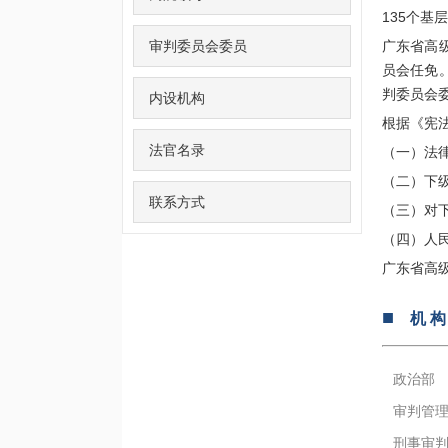
135个基
审判委员会委员
广东省高
员会任免
判委员会委
内设机构
根据《宪
法官名录
（一）法
（二）下
联系方式
（三）对
（四）人
广东省高
■
机 构
政治部
审判管
刑事审