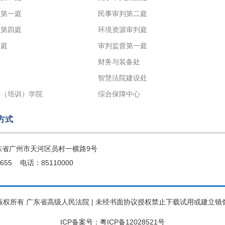
判第一庭
民事审判第二庭
判第四庭
环境资源审判庭
判庭
审判监督第一庭
财务与装备处
智慧法院建设处
官（培训）学院
综合保障中心
方式
东省广州市天河区员村一横路9号
655 电话：85110000
版权所有 广东省高级人民法院 | 未经书面协议授权禁止下载试用或建立镜
ICP备案号：粤ICP备12028521号